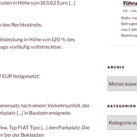
osten in Höhe von 163,62 Euro […]
Führu
10. JU
Hallo, m
Betruges
n des Rechtsstreits.
von 1 Jah
Beantra
eitsleistung in Höhe von 120 % des
ags vorläufig vollstreckbar.
ARCHIV
2 EUR festgesetzt.
Archiv
enersatz nach einem Verkehrsunfall, der
KATEGORIEN
kplatz […] in Bautzen ereignete.
Kategorien
kw, Typ FIAT Tipo […] den Parkplatz. Die
m bei der Beklagten