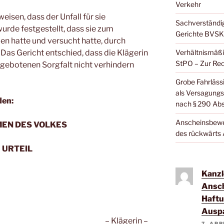
Verkehr
eisen, dass der Unfall für sie
Sachverständi
urde festgestellt, dass sie zum
Gerichte BVSK
den hatte und versucht hatte, durch
Das Gericht entschied, dass die Klägerin
Verhältnismäßi
StPO – Zur Rec
 gebotenen Sorgfalt nicht verhindern
Grobe Fahrläss
als Versagungs
den:
nach § 290 Abs.
Anscheinsbewei
MEN DES VOLKES
des rückwärts
URTEIL
Kanzl
Ansch
Haftu
Ausp
– Klägerin –
7. APR