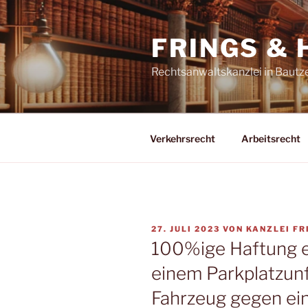
Zum
Inhalt
FRINGS &
springen
Rechtsanwaltskanzlei in Bautz
Verkehrsrecht
Arbeitsrecht
VERÖFFENTLICHT
27. JULI 2023
VON
KANZLEI FR
AM
100%ige Haftung e
einem Parkplatzunf
Fahrzeug gegen ei