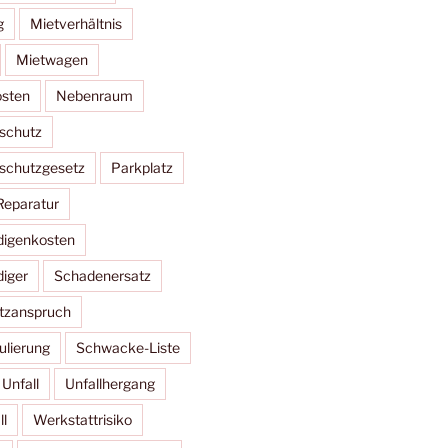
g
Mietverhältnis
Mietwagen
sten
Nebenraum
schutz
schutzgesetz
Parkplatz
Reparatur
digenkosten
iger
Schadenersatz
tzanspruch
lierung
Schwacke-Liste
Unfall
Unfallhergang
l
Werkstattrisiko