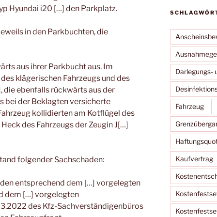
yp Hyundai i20 […] den Parkplatz.
SCHLAGWÖR
jeweils in den Parkbuchten, die
Anscheinsbe
Ausnahmege
ärts aus ihrer Parkbucht aus. Im
Darlegungs- 
n des klägerischen Fahrzeugs und des
Desinfektion
, die ebenfalls rückwärts aus der
 bei der Beklagten versicherte
Fahrzeug
ahrzeug kollidierten am Kotflügel des
Grenzüberga
 Heck des Fahrzeugs der Zeugin J[…]
Haftungsquo
Kaufvertrag
stand folgender Sachschaden:
Kostenentsc
nden entsprechend dem […] vorgelegten
Kostenfestse
d dem […] vorgelegten
3.2022 des Kfz-Sachverständigenbüros
Kostenfestse