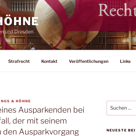
 HÖHNE
en und Dresden
Strafrecht
Kontakt
Veröffentlichungen
Links
INGS & HÖHNE
Suchen
ines Ausparkenden bei
nach:
all, der mit seinem
n den Ausparkvorgang
NEUESTE BE