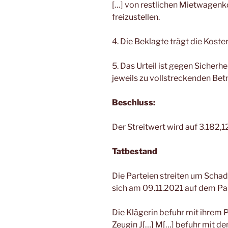
[…] von restlichen Mietwagenk
freizustellen.
4. Die Beklagte trägt die Koste
5. Das Urteil ist gegen Sicherh
jeweils zu vollstreckenden Betr
Beschluss:
Der Streitwert wird auf 3.182,1
Tatbestand
Die Parteien streiten um Schad
sich am 09.11.2021 auf dem Par
Die Klägerin befuhr mit ihrem P
Zeugin J[…] M[…] befuhr mit de