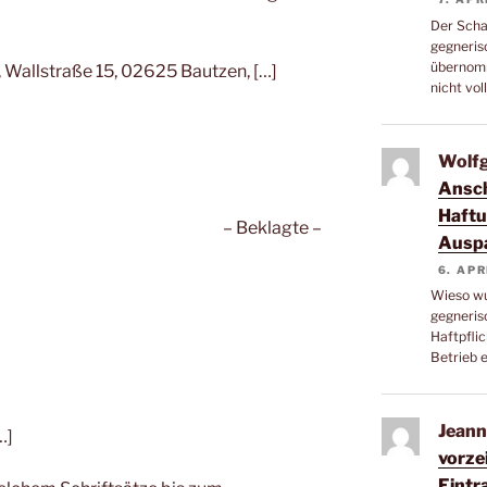
Der Scha
gegneris
übernomm
 Wallstraße 15, 02625 Bautzen, […]
nicht vo
Wolfg
Ansch
Haftu
– Beklagte –
Ausp
6. APR
Wieso wu
gegneris
Haftpfli
Betrieb e
Jeann
…]
vorze
Eintr