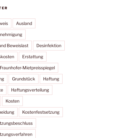
TER
weis
Ausland
nehmigung
und Beweislast
Desinfektion
skosten
Erstattung
Fraunhofer-Mietpreisspiegel
ng
Grundstück
Haftung
te
Haftungsverteilung
Kosten
heidung
Kostenfestsetzung
tzungsbeschluss
tzungsverfahren