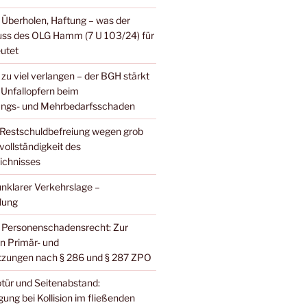
 Überholen, Haftung – was der
uss des OLG Hamm (7 U 103/24) für
eutet
zu viel verlangen – der BGH stärkt
 Unfallopfern beim
ungs- und Mehrbedarfsschaden
Restschuldbefreiung wegen grob
vollständigkeit des
ichnisses
unklarer Verkehrslage –
lung
Personenschadensrecht: Zur
n Primär- und
tzungen nach § 286 und § 287 ZPO
tür und Seitenabstand:
ng bei Kollision im fließenden