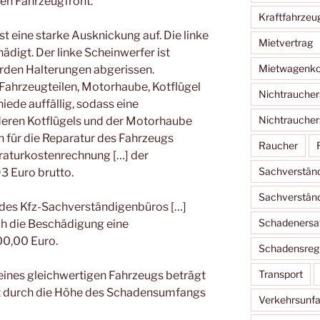
ken Fahrzeugfront.
Kraftfahrzeu
st eine starke Ausknickung auf. Die linke
Mietvertrag
igt. Der linke Scheinwerfer ist
Mietwagenko
den Halterungen abgerissen.
ahrzeugteilen, Motorhaube, Kotflügel
Nichtraucher
ede auffällig, sodass eine
Nichtraucher
deren Kotflügels und der Motorhaube
 für die Reparatur des Fahrzeugs
Raucher
raturkostenrechnung […] der
Sachverstän
3 Euro brutto.
Sachverständ
 des Kfz-Sachverständigenbüros […]
Schadenersa
h die Beschädigung eine
0,00 Euro.
Schadensregu
Transport
ines gleichwertigen Fahrzeugs beträgt
t durch die Höhe des Schadensumfangs
Verkehrsunfal