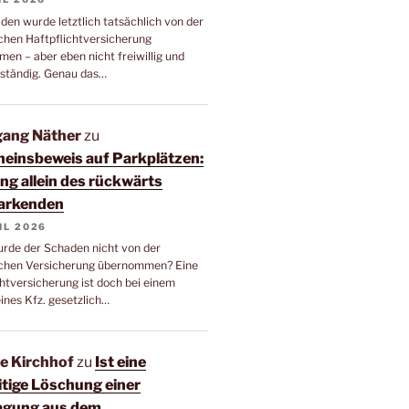
den wurde letztlich tatsächlich von der
chen Haftpflichtversicherung
en – aber eben nicht freiwillig und
llständig. Genau das…
ang Näther
zu
einsbeweis auf Parkplätzen:
ng allein des rückwärts
arkenden
IL 2026
rde der Schaden nicht von der
chen Versicherung übernommen? Eine
chtversicherung ist doch bei einem
ines Kfz. gesetzlich…
e Kirchhof
zu
Ist eine
itige Löschung einer
agung aus dem