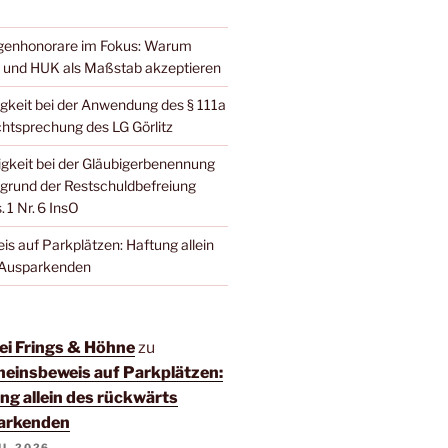
genhonorare im Fokus: Warum
 und HUK als Maßstab akzeptieren
gkeit bei der Anwendung des § 111a
htsprechung des LG Görlitz
igkeit bei der Gläubigerbenennung
grund der Restschuldbefreiung
 1 Nr. 6 InsO
s auf Parkplätzen: Haftung allein
 Ausparkenden
ei Frings & Höhne
zu
einsbeweis auf Parkplätzen:
ng allein des rückwärts
arkenden
IL 2026