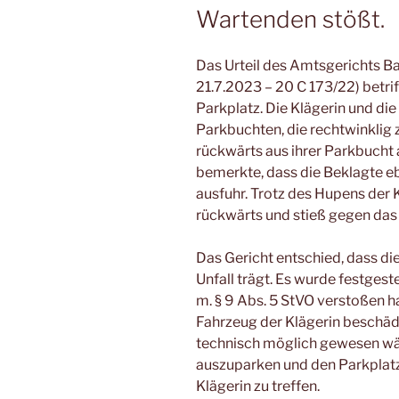
Wartenden stößt.
Das Urteil des Amtsgerichts B
21.7.2023 – 20 C 173/22) betrif
Parkplatz. Die Klägerin und die
Parkbuchten, die rechtwinklig z
rückwärts aus ihrer Parkbucht a
bemerkte, dass die Beklagte eb
ausfuhr. Trotz des Hupens der K
rückwärts und stieß gegen das 
Das Gericht entschied, dass di
Unfall trägt. Es wurde festgestel
m. § 9 Abs. 5 StVO verstoßen ha
Fahrzeug der Klägerin beschädig
technisch möglich gewesen wäre
auszuparken und den Parkplatz
Klägerin zu treffen.