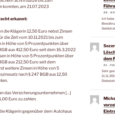
welchem Schriftsätze bis zum
Führu
n konnten, am 21.07.2023
26. A
Recht erkannt:
Ich habe
Bewährun
Geldstra
 an die Klägerin 12,50 Euro nebst Zinsen
r die Zeit vom 10.11.2021 bis zum
n in Höhe von 5 Prozentpunkten über
Sezer
BGB aus 412,50 Euro seit dem 16.3.2022
Lösch
nsen in Höhe von 5 Prozentpunkten über
dem F
BGB aus 212,50 Euro seit dem
21. JU
nd weitere Zinsen in Höhe von 5
Sehr gee
szinssatz nach § 247 BGB aus 12,50
11.11.20
hlen.
Diebstah
t, an das Versicherungsunternehmen […]
Micha
,00 Euro zu zahlen.
vorze
Eintr
t, die Klägerin gegenüber dem Autohaus