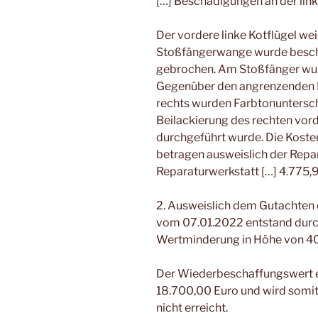
[…] Beschädigungen an der lin
Der vordere linke Kotflügel wei
Stoßfängerwange wurde beschäd
gebrochen. Am Stoßfänger wur
Gegenüber den angrenzenden F
rechts wurden Farbtonunterschi
Beilackierung des rechten vor
durchgeführt wurde. Die Kosten
betragen ausweislich der Repa
Reparaturwerkstatt […] 4.775,9
2. Ausweislich dem Gutachten
vom 07.01.2022 entstand durc
Wertminderung in Höhe von 40
Der Wiederbeschaffungswert e
18.700,00 Euro und wird somi
nicht erreicht.