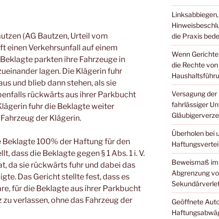
Linksabbiegen,
Hinweisbeschl
autzen (AG Bautzen, Urteil vom
die Praxis bed
ft einen Verkehrsunfall auf einem
Wenn Gerichte 
 Beklagte parkten ihre Fahrzeuge in
die Rechte von
ueinander lagen. Die Klägerin fuhr
Haushaltsführ
us und blieb dann stehen, als sie
Versagung der 
enfalls rückwärts aus ihrer Parkbucht
fahrlässiger Un
lägerin fuhr die Beklagte weiter
Gläubigerverze
Fahrzeug der Klägerin.
Überholen bei 
e Beklagte 100% der Haftung für den
Haftungsvertei
lt, dass die Beklagte gegen § 1 Abs. 1 i. V.
Beweismaß im 
t, da sie rückwärts fuhr und dabei das
Abgrenzung vo
te. Das Gericht stellte fest, dass es
Sekundärverle
, für die Beklagte aus ihrer Parkbucht
 zu verlassen, ohne das Fahrzeug der
Geöffnete Auto
Haftungsabwägu