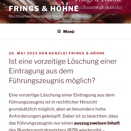
Zum
FRINGS & HÖHNE
Inhalt
Rechtsanwaltskanzlei in Bautzen und Dresden
springen
Menü
VERÖFFENTLICHT
26. MAI 2023
VON
KANZLEI FRINGS & HÖHNE
AM
Ist eine vorzeitige Löschung einer
Eintragung aus dem
Führungszeugnis möglich?
Eine vorzeitige Löschung einer Eintragung aus dem
Führungszeugnis ist in rechtlicher Hinsicht
grundsätzlich möglich, aber an besonders hohe
Anforderungen geknüpft. Dabei ist zu beachten, dass
das Führungszeugnis nur einen
auszugsweisen Inhalt
des Bundeszentralregisters (BZR) wiedergibt –