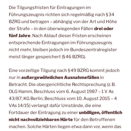
Die Tilgungsfristen für Eintragungen im
Führungszeugnis richten sich regelmäßig nach § 34
BZRG und betragen – abhängig von der Art und Höhe
der Strafe – in den überwiegenden Fällen
drei oder
fünf Jahre
. Nach Ablauf dieser Fristen erscheinen
entsprechende Eintragungen im Führungszeugnis
nicht mehr, bleiben jedoch im Bundeszentralregister
meist länger gespeichert (§ 46 BZRG).
Eine vorzeitige Tilgung nach § 49 BZRG kommt jedoch
nur in
außergewöhnlichen Ausnahmefällen
in
Betracht. Die obergerichtliche Rechtsprechung (z. B.
OLG Hamm, Beschluss vom 6. August 1987 – 1 V As
43/87; KG Berlin, Beschluss vom 10. August 2015 – 4
VAs 14/15) verlangt dafür Umstände, die eine
Fortdauer der Eintragung zu einer
unbilligen, öffentlich
nicht nachvollziehbaren Härte
für den Betroffenen
machen. Solche Härten liegen etwa dann vor, wenn das