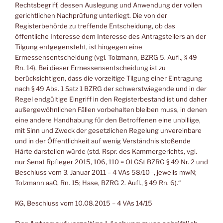
Rechtsbegriff, dessen Auslegung und Anwendung der vollen
gerichtlichen Nachprüfung unterliegt. Die von der
Registerbehörde zu treffende Entscheidung, ob das
öffentliche Interesse dem Interesse des Antragstellers an der
Tilgung entgegensteht, ist hingegen eine
Ermessensentscheidung (vgl. Tolzmann, BZRG 5. Aufl., § 49
Rn. 14). Bei dieser Ermessensentscheidung ist zu
berücksichtigen, dass die vorzeitige Tilgung einer Eintragung
nach § 49 Abs. 1 Satz 1 BZRG der schwerstwiegende und in der
Regel endgültige Eingriff in den Registerbestand ist und daher
außergewöhnlichen Fällen vorbehalten bleiben muss, in denen
eine andere Handhabung für den Betroffenen eine unbillige,
mit Sinn und Zweck der gesetzlichen Regelung unvereinbare
und in der Öffentlichkeit auf wenig Verständnis stoßende
Härte darstellen würde (std. Rspr. des Kammergerichts, vgl.
nur Senat Rpfleger 2015, 106, 110 = OLGSt BZRG § 49 Nr. 2 und
Beschluss vom 3. Januar 2011 – 4 VAs 58/10 -, jeweils mwN;
Tolzmann aaO, Rn. 15; Hase, BZRG 2. Aufl., § 49 Rn. 6).“
KG, Beschluss vom 10.08.2015 – 4 VAs 14/15