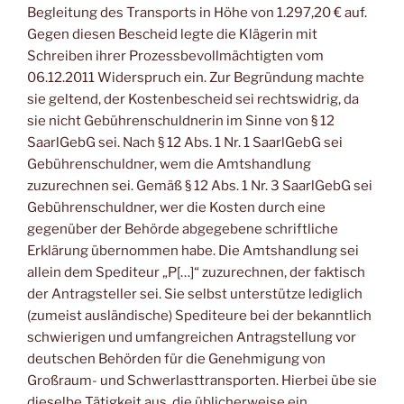
Begleitung des Transports in Höhe von 1.297,20 € auf.
Gegen diesen Bescheid legte die Klägerin mit
Schreiben ihrer Prozessbevollmächtigten vom
06.12.2011 Widerspruch ein. Zur Begründung machte
sie geltend, der Kostenbescheid sei rechtswidrig, da
sie nicht Gebührenschuldnerin im Sinne von § 12
SaarlGebG sei. Nach § 12 Abs. 1 Nr. 1 SaarlGebG sei
Gebührenschuldner, wem die Amtshandlung
zuzurechnen sei. Gemäß § 12 Abs. 1 Nr. 3 SaarlGebG sei
Gebührenschuldner, wer die Kosten durch eine
gegenüber der Behörde abgegebene schriftliche
Erklärung übernommen habe. Die Amtshandlung sei
allein dem Spediteur „P[…]“ zuzurechnen, der faktisch
der Antragsteller sei. Sie selbst unterstütze lediglich
(zumeist ausländische) Spediteure bei der bekanntlich
schwierigen und umfangreichen Antragstellung vor
deutschen Behörden für die Genehmigung von
Großraum- und Schwerlasttransporten. Hierbei übe sie
dieselbe Tätigkeit aus, die üblicherweise ein