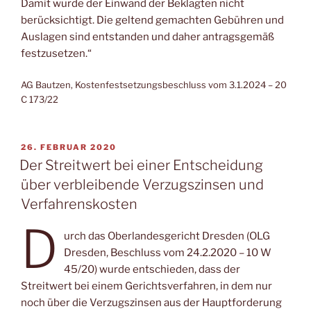
Damit wurde der Einwand der Beklagten nicht
berücksichtigt. Die geltend gemachten Gebühren und
Auslagen sind entstanden und daher antragsgemäß
festzusetzen.“
AG Bautzen, Kostenfestsetzungsbeschluss vom 3.1.2024 – 20
C 173/22
VERÖFFENTLICHT
26. FEBRUAR 2020
AM
Der Streitwert bei einer Entscheidung
über verbleibende Verzugszinsen und
Verfahrenskosten
D
urch das Oberlandesgericht Dresden (OLG
Dresden, Beschluss vom 24.2.2020 – 10 W
45/20) wurde entschieden, dass der
Streitwert bei einem Gerichtsverfahren, in dem nur
noch über die Verzugszinsen aus der Hauptforderung