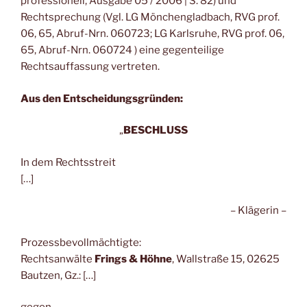
professionell, Ausgabe 05 / 2006 | S. 82) und
Rechtsprechung (Vgl. LG Mönchengladbach, RVG prof.
06, 65, Abruf-Nrn. 060723; LG Karlsruhe, RVG prof. 06,
65, Abruf-Nrn. 060724 ) eine gegenteilige
Rechtsauffassung vertreten.
Aus den Entscheidungsgründen:
„
BESCHLUSS
In dem Rechtsstreit
[…]
– Klägerin –
Prozessbevollmächtigte:
Rechtsanwälte
Frings & Höhne
, Wallstraße 15, 02625
Bautzen, Gz.: […]