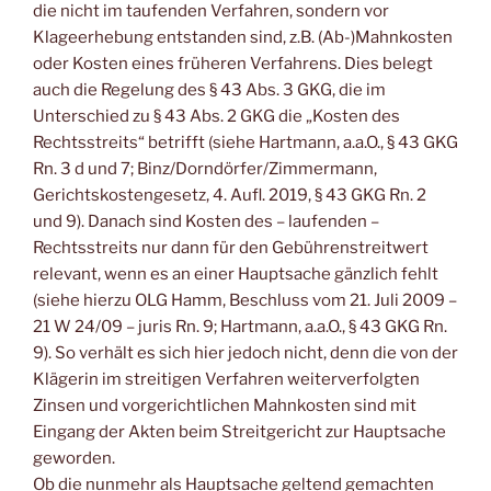
die nicht im taufenden Verfahren, sondern vor
Klageerhebung entstanden sind, z.B. (Ab-)Mahnkosten
oder Kosten eines früheren Verfahrens. Dies belegt
auch die Regelung des § 43 Abs. 3 GKG, die im
Unterschied zu § 43 Abs. 2 GKG die „Kosten des
Rechtsstreits“ betrifft (siehe Hartmann, a.a.O., § 43 GKG
Rn. 3 d und 7; Binz/Dorndörfer/Zimmermann,
Gerichtskostengesetz, 4. Aufl. 2019, § 43 GKG Rn. 2
und 9). Danach sind Kosten des – laufenden –
Rechtsstreits nur dann für den Gebührenstreitwert
relevant, wenn es an einer Hauptsache gänzlich fehlt
(siehe hierzu OLG Hamm, Beschluss vom 21. Juli 2009 –
21 W 24/09 – juris Rn. 9; Hartmann, a.a.O., § 43 GKG Rn.
9). So verhält es sich hier jedoch nicht, denn die von der
Klägerin im streitigen Verfahren weiterverfolgten
Zinsen und vorgerichtlichen Mahnkosten sind mit
Eingang der Akten beim Streitgericht zur Hauptsache
geworden.
Ob die nunmehr als Hauptsache geltend gemachten