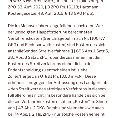
146/93 NJW 1994, 1869, juris Rn, 10 f; Zöller/Herget,
ZPO, 33. Aufl. 2020, § 3 ZPO, Rn. 16.113; Hartmann,
Kostengesetze, 49. Aufl. 2019, § 43 GKG Rn. 5).
Die im Mahnverfahren angefallenen, nach dem Wert
der ‚erledigten‘ Hauptforderung berechneten
Verfahrenskosten (Gerichtsgebühr nach Nr. 1100 KV
GKG und Rechtsanwaltskosten) sind Kosten des sich
anschließenden Streitverfahrens (§§ 696 Abs. 1 Satz 5,
281 Abs. 3 Satz 1 ZPO), über die zusammen mit den
Kosten des Streitverfahrens einheitlich in der
Endentscheidung zu entscheiden ist (siehe
Zöller/Herget, a.a.O., § 91 Rn. 13.60 m.w.N.). Diese
erhöhen – entgegen der Auffassung des Landgerichts
– den Streitwert des streitigen Verfahrens in diesem
Fall allerdings nicht. Insbesondere handelt es sich bei
diesen Verfahrenskosten nicht um „Kosten“ im Sinne
von § 43 Abs. 2 GKG. Damit sind vielmehr – wie auch
bei §4 Abs. 1, 2. Hs. ZPO – nur solche Kosten gemeint,