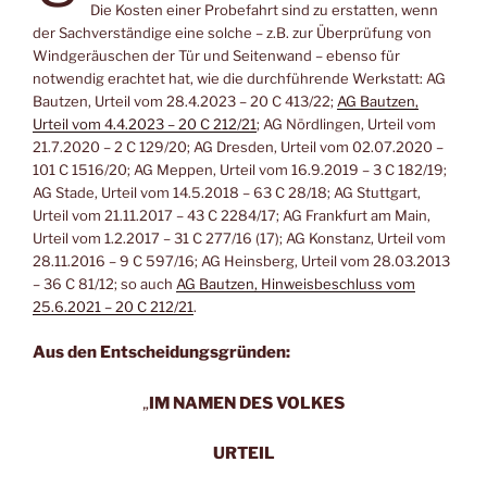
Die Kosten einer Probefahrt sind zu erstatten, wenn
der Sachverständige eine solche – z.B. zur Überprüfung von
Windgeräuschen der Tür und Seitenwand – ebenso für
notwendig erachtet hat, wie die durchführende Werkstatt: AG
Bautzen, Urteil vom 28.4.2023 – 20 C 413/22;
AG Bautzen,
Urteil vom 4.4.2023 – 20 C 212/21
; AG Nördlingen, Urteil vom
21.7.2020 – 2 C 129/20; AG Dresden, Urteil vom 02.07.2020 –
101 C 1516/20; AG Meppen, Urteil vom 16.9.2019 – 3 C 182/19;
AG Stade, Urteil vom 14.5.2018 – 63 C 28/18; AG Stuttgart,
Urteil vom 21.11.2017 – 43 C 2284/17; AG Frankfurt am Main,
Urteil vom 1.2.2017 – 31 C 277/16 (17); AG Konstanz, Urteil vom
28.11.2016 – 9 C 597/16; AG Heinsberg, Urteil vom 28.03.2013
– 36 C 81/12; so auch
AG Bautzen, Hinweisbeschluss vom
25.6.2021 – 20 C 212/21
.
Aus den Entscheidungsgründen:
„
IM NAMEN DES VOLKES
URTEIL