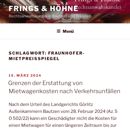
Zum
FRINGS & HÖHNE
Inhalt
Rechtsanwaltskanzlei in Bautzen und Dresden
springen
Menü
SCHLAGWORT:
FRAUNHOFER-
MIETPREISSPIEGEL
VERÖFFENTLICHT
15. MÄRZ 2024
AM
Grenzen der Erstattung von
Mietwagenkosten nach Verkehrsunfällen
Nach dem Urteil des Landgerichts Görlitz
Außenkammern Bautzen vom 28. Februar 2024 (Az. 5
O 502/22) kann ein Geschädigter nicht die Kosten für
einen Mietwagen für einen längeren Zeitraum bis zur