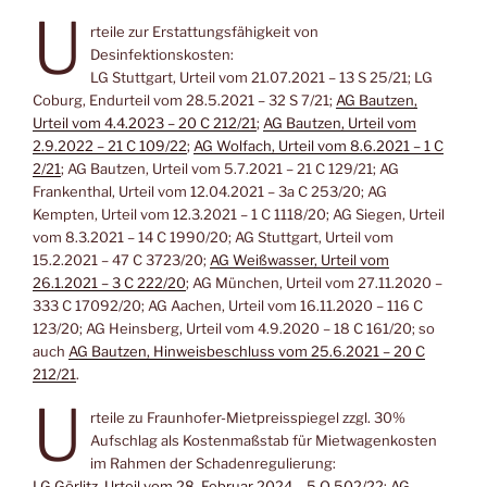
U
rteile zur Erstattungsfähigkeit von
Desinfektionskosten:
LG Stuttgart, Urteil vom 21.07.2021 – 13 S 25/21; LG
Coburg, Endurteil vom 28.5.2021 – 32 S 7/21;
AG Bautzen,
Urteil vom 4.4.2023 – 20 C 212/21
;
AG Bautzen, Urteil vom
2.9.2022 – 21 C 109/22
;
AG Wolfach, Urteil vom 8.6.2021 – 1 C
2/21
; AG Bautzen, Urteil vom 5.7.2021 – 21 C 129/21; AG
Frankenthal, Urteil vom 12.04.2021 – 3a C 253/20; AG
Kempten, Urteil vom 12.3.2021 – 1 C 1118/20; AG Siegen, Urteil
vom 8.3.2021 – 14 C 1990/20; AG Stuttgart, Urteil vom
15.2.2021 – 47 C 3723/20;
AG Weißwasser, Urteil vom
26.1.2021 – 3 C 222/20
; AG München, Urteil vom 27.11.2020 –
333 C 17092/20; AG Aachen, Urteil vom 16.11.2020 – 116 C
123/20; AG Heinsberg, Urteil vom 4.9.2020 – 18 C 161/20; so
auch
AG Bautzen, Hinweisbeschluss vom 25.6.2021 – 20 C
212/21
.
U
rteile zu Fraunhofer-Mietpreisspiegel zzgl. 30%
Aufschlag als Kostenmaßstab für Mietwagenkosten
im Rahmen der Schadenregulierung:
LG Görlitz, Urteil vom 28. Februar 2024 – 5 O 502/22
;
AG