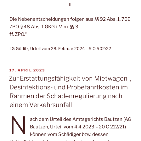
II.
Die Nebenentscheidungen folgen aus §§ 92 Abs. 1, 709
ZPO, § 48 Abs. 1 GKG i. V. m. §§ 3
ff. ZPO.“
LG Görlitz, Urteil vom 28. Februar 2024 – 5 O 502/22
VERÖFFENTLICHT
17. APRIL 2023
AM
Zur Erstattungsfähigkeit von Mietwagen-,
Desinfektions- und Probefahrtkosten im
Rahmen der Schadenregulierung nach
einem Verkehrsunfall
N
ach dem Urteil des Amtsgerichts Bautzen (AG
Bautzen, Urteil vom 4.4.2023 – 20 C 212/21)
können vom Schädiger bzw. dessen