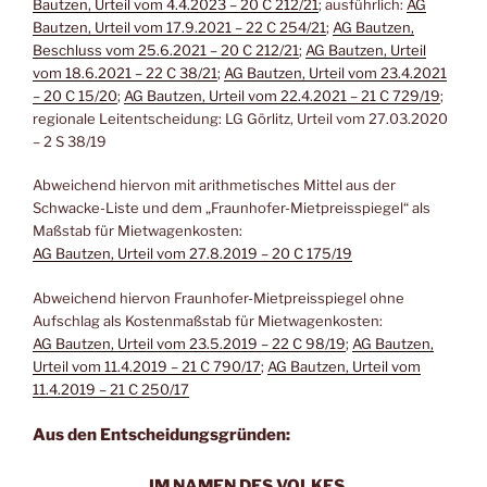
Bautzen, Urteil vom 4.4.2023 – 20 C 212/21
; ausführlich:
AG
Bautzen, Urteil vom 17.9.2021 – 22 C 254/21
;
AG Bautzen,
Beschluss vom 25.6.2021 – 20 C 212/21
;
AG Bautzen, Urteil
vom 18.6.2021 – 22 C 38/21
;
AG Bautzen, Urteil vom 23.4.2021
– 20 C 15/20
;
AG Bautzen, Urteil vom 22.4.2021 – 21 C 729/19
;
regionale Leitentscheidung: LG Görlitz, Urteil vom 27.03.2020
– 2 S 38/19
Abweichend hiervon mit arithmetisches Mittel aus der
Schwacke-Liste und dem „Fraunhofer-Mietpreisspiegel“ als
Maßstab für Mietwagenkosten:
AG Bautzen, Urteil vom 27.8.2019 – 20 C 175/19
Abweichend hiervon Fraunhofer-Mietpreisspiegel ohne
Aufschlag als Kostenmaßstab für Mietwagenkosten:
AG Bautzen, Urteil vom 23.5.2019 – 22 C 98/19
;
AG Bautzen,
Urteil vom 11.4.2019 – 21 C 790/17
;
AG Bautzen, Urteil vom
11.4.2019 – 21 C 250/17
Aus den Entscheidungsgründen:
„
IM NAMEN DES VOLKES