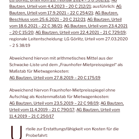
Bautzen, Urteil vom 4.4.2023 – 20 C 212/21
; ausführlich:
AG
Bautzen, Urteil vom 17.9.2021 – 22 C 254/21
;
AG Bautzen,
Beschluss vom 25.6.2021 – 20 C 212/21
;
AG Bautzen, Urteil
vom 18.6.2021 – 22 C 38/21
;
AG Bautzen, Urteil vom 23.4.2021
– 20 C 15/20
;
AG Bautzen, Urteil vom 22.4.2021 – 21 C 729/19
;
regionale Leitentscheidung: LG Görlitz, Urteil vom 27.03.2020
– 2 S 38/19
Abweichend hiervon mit arithmetisches Mittel aus der
Schwacke-Liste und dem „Fraunhofer-Mietpreisspiegel“ als
Maßstab für Mietwagenkosten:
AG Bautzen, Urteil vom 27.8.2019 – 20 C 175/19
Abweichend hiervon Fraunhofer-Mietpreisspiegel ohne
Aufschlag als Kostenmaßstab für Mietwagenkosten:
AG Bautzen, Urteil vom 23.5.2019 – 22 C 98/19
;
AG Bautzen,
Urteil vom 11.4.2019 – 21 C 790/17
;
AG Bautzen, Urteil vom
11.4.2019 – 21 C 250/17
U
rteile zur Erstattungsfähigkeit von Kosten für die
Probefahrt: