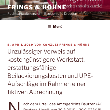
Zum
FRINGS & HÖHNE
Inhalt
Rechtsanwaltskanzlei in Bautzen und Dresden
springen
Menü
VERÖFFENTLICHT
8. APRIL 2019
VON
KANZLEI FRINGS & HÖHNE
AM
Unzulässiger Verweis auf
kostengünstigere Werkstatt,
erstattungsfähige
Beilackierungskosten und UPE-
Aufschläge im Rahmen einer
fiktiven Abrechnung
N
ach dem Urteil des Amtsgerichts Bautzen (AG