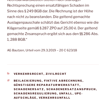
Rechtsprechung einen ersatzfähigen Schaden im
Sinne des § 249 BGB dar. Die Rechnung ist der Höhe
nach nicht zu beanstanden. Die geltend gemachte
Auslagenpauschale schätzt das Gericht ebenso wie die
Klägerseite gemäß § 287 ZPO auf 25,00 ê. Der geltend
gemachte Znsanspruch ergibt sich aus den §§ 286 Abs.
1, 288 BGB.“
AG Bautzen, Urteil vom 29.3.2019 – 20 C 623/18
KATEGORIEN
VERKEHRSRECHT
,
ZIVILRECHT
SCHLAGWÖRTER
BEILACKIERUNG
,
FIKTIVE ABRECHNUNG
,
GÜNSTIGERE REPARATURWERKSTATT
,
SCHADENERSATZ
,
SCHADENERSATZANSPRUCH
,
SCHADENSREGULIERUNG
,
UNFALL
,
UPE-
AUFSCHLÄGE
,
VERKEHRSUNFALL