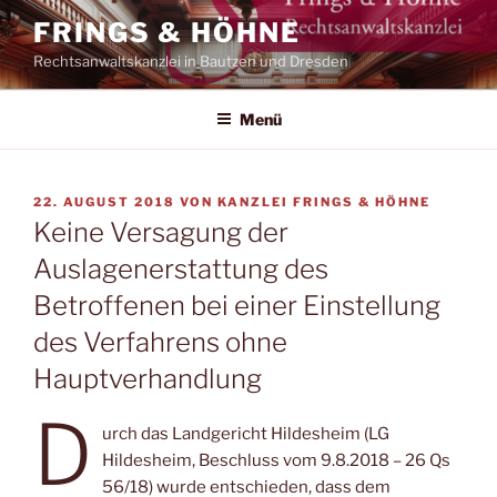
Zum
FRINGS & HÖHNE
Inhalt
Rechtsanwaltskanzlei in Bautzen und Dresden
springen
Menü
VERÖFFENTLICHT
22. AUGUST 2018
VON
KANZLEI FRINGS & HÖHNE
AM
Keine Versagung der
Auslagenerstattung des
Betroffenen bei einer Einstellung
des Verfahrens ohne
Hauptverhandlung
D
urch das Landgericht Hildesheim (LG
Hildesheim, Beschluss vom 9.8.2018 – 26 Qs
56/18) wurde entschieden, dass dem