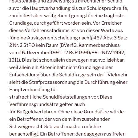
Feststellung und Zuweisung strafrechtlicher Schuld
zuvor die Hauptverhandlung bis zur Schuldspruchreife,
zumindest aber weitgehend genug für eine tragfeste
Grundlage, durchgeführt worden sein. Vor Erreichen
dieses Verfahrensstadiums ist von dieser Warte aus
für eine Auslagenentscheidung nach § 467 Abs. 3 Satz
2 Nr. 2 StPO kein Raum (BVerfG, Kammerbeschluss
vom 16. Dezember 1991 – 2 BvR 1590/89 – NJW 1992,
1611). Dies ist schon allein deswegen nachvollziehbar,
weil allein ein Akteninhalt nicht Grundlage einer
Entscheidung über die Schuldfrage sein darf. Vielmehr
sieht die Strafprozessordnung die Durchführung einer
Hauptverhandlung für
strafrechtliche Schuldfeststellungen vor. Diese
Verfahrensgrundsätze gelten auch
für Bußgeldverfahren. Ohne diese Grundsätze würde
ein Betroffener, der von dem ihm zustehenden
Schweigerecht Gebrauch machen möchte
benachteiligt. Ein Betroffener, der dagegen aus freien