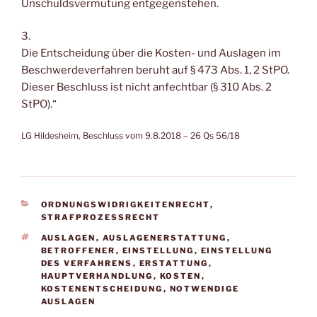
Unschuldsvermutung entgegenstehen.
3.
Die Entscheidung über die Kosten- und Auslagen im
Beschwerdeverfahren beruht auf § 473 Abs. 1, 2 StPO.
Dieser Beschluss ist nicht anfechtbar (§ 310 Abs. 2
StPO).“
LG Hildesheim, Beschluss vom 9.8.2018 – 26 Qs 56/18
KATEGORIEN
ORDNUNGSWIDRIGKEITENRECHT
,
STRAFPROZESSRECHT
SCHLAGWÖRTER
AUSLAGEN
,
AUSLAGENERSTATTUNG
,
BETROFFENER
,
EINSTELLUNG
,
EINSTELLUNG
DES VERFAHRENS
,
ERSTATTUNG
,
HAUPTVERHANDLUNG
,
KOSTEN
,
KOSTENENTSCHEIDUNG
,
NOTWENDIGE
AUSLAGEN