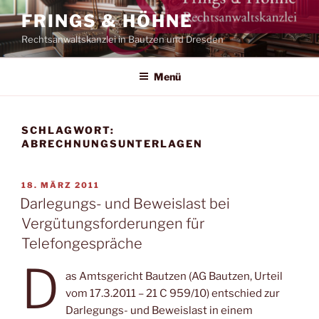
Zum
FRINGS & HÖHNE
Inhalt
Rechtsanwaltskanzlei in Bautzen und Dresden
springen
Menü
SCHLAGWORT:
ABRECHNUNGSUNTERLAGEN
VERÖFFENTLICHT
18. MÄRZ 2011
AM
Darlegungs- und Beweislast bei
Vergütungsforderungen für
Telefongespräche
D
as Amtsgericht Bautzen (AG Bautzen, Urteil
vom 17.3.2011 – 21 C 959/10) entschied zur
Darlegungs- und Beweislast in einem