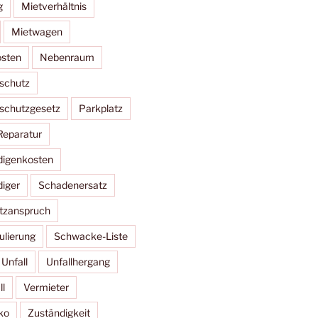
g
Mietverhältnis
Mietwagen
sten
Nebenraum
schutz
schutzgesetz
Parkplatz
Reparatur
digenkosten
iger
Schadenersatz
tzanspruch
lierung
Schwacke-Liste
Unfall
Unfallhergang
l
Vermieter
ko
Zuständigkeit