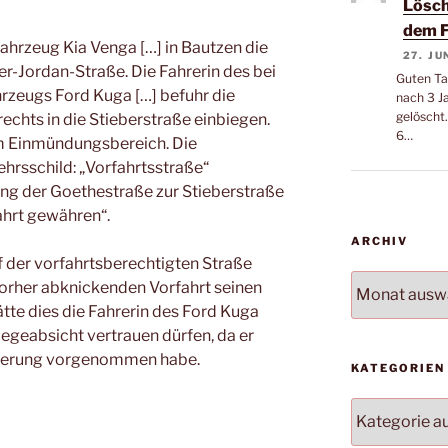
Lösch
dem F
ahrzeug Kia Venga […] in Bautzen die
27. JU
er-Jordan-Straße. Die Fahrerin des bei
Guten Ta
rzeugs Ford Kuga […] befuhr die
nach 3 J
gelöscht.
echts in die Stieberstraße einbiegen.
6…
im Einmündungsbereich. Die
ehrsschild: „Vorfahrtsstraße“
ng der Goethestraße zur Stieberstraße
ahrt gewähren“.
ARCHIV
uf der vorfahrtsberechtigten Straße
Archiv
vorher abknickenden Vorfahrt seinen
ätte dies die Fahrerin des Ford Kuga
iegeabsicht vertrauen dürfen, da er
gerung vorgenommen habe.
KATEGORIEN
Kategorien