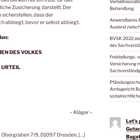
Verhältnismäßi
iche Zusicherung darstellt. Der
Behandlung
 sicherstellen, dass der
Anwendbares Re
h abbiegt, bevor er selbst abbiegt.
Ausland zwisch
den:
BVSK 2022 als 
des Sachverst
MEN DES VOLKES
Freistellungs-
Versicherung m
URTEIL
Sachverständig
Pfändungsschut
Amtsgericht Ba
sozialrechtlic
– Kläger –
Let’s
Gutac
 Obergraben 7/9, 01097 Dresden, […]
Bagat