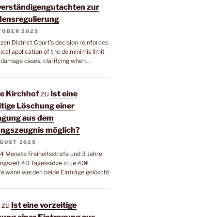
erständigengutachten zur
ensregulierung
KTOBER 2025
en District Court’s decision reinforces
ical application of the de minimis limit
ic damage cases, clarifying when…
e Kirchhof
zu
Ist eine
itige Löschung einer
agung aus dem
ngszeugnis möglich?
UGUST 2025
 4 Monate Freiheitsstrafe und 3 Jahre
gszeit 40 Tagessätze zu je 40€
fe,wann werden beide Einträge gelöscht
zu
Ist eine vorzeitige