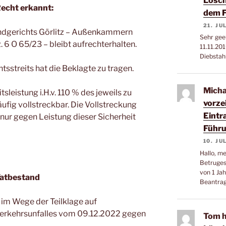
Lösch
Recht erkannt:
dem F
21. JU
andgerichts Görlitz – Außenkammern
Sehr gee
 6 O 65/23 – bleibt aufrechterhalten.
11.11.20
Diebstah
tsstreits hat die Beklagte zu tragen.
Micha
tsleistung i.H.v. 110 % des jeweils zu
vorze
ufig vollstreckbar. Die Vollstreckung
Eintr
nur gegen Leistung dieser Sicherheit
Führu
10. JU
Hallo, m
Betruges
von 1 Jah
atbestand
Beantra
 im Wege der Teilklage auf
erkehrsunfalles vom 09.12.2022 gegen
Tom 