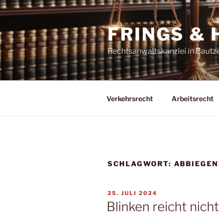
Zum
Inhalt
FRINGS &
springen
Rechtsanwaltskanzlei in Bautz
Verkehrsrecht
Arbeitsrecht
SCHLAGWORT:
ABBIEGE
VERÖFFENTLICHT
25. JULI 2024
AM
Blinken reicht nicht: