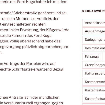
hrerin des Ford Kuga habe sich mit dem
SCHLAGWÖR
traße/ Stieberstraße genähert und sei
 In diesem Moment sei von links der
Anscheinsbe
t eingeschaltetem rechten
en. In der Erwartung, der Kläger würde
Ausnahmege
sei die Fahrerin des Ford Kuga
Darlegungs- 
egen. Völlig überraschend habe das
iegevorgang plötzlich abgebrochen, um
Desinfektion
n.
Fahrzeug
n Vortrags der Parteien wird auf
Grenzüberga
reichte Schriftsätze ergänzend Bezug
Haftungsvert
Kostenentsc
Kostenfestse
chen Anträge ist in der mündlichen
Kostenfestse
in Versäumnisurteil ergangen, gegen