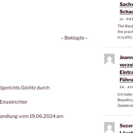
Sachv
Schad
11. O
The Bautz
the pract
– Beklagte –
in traff
Jeann
vorze
Eintr
Führu
dgerichts Görlitz durch
26. A
Ich habe
Bewährun
Einzelrichter
Geldstra
rhandlung vom 19.06.2024 am
Sezer