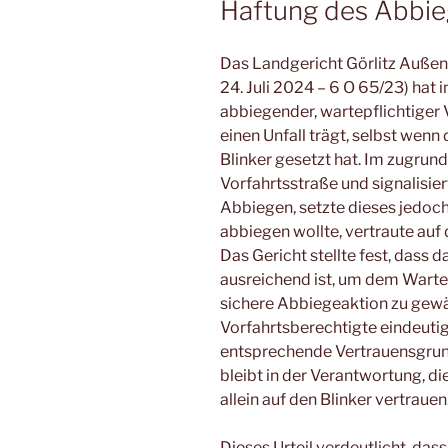
Haftung des Abbie
Das Landgericht Görlitz Außen
24. Juli 2024 – 6 O 65/23) hat i
abbiegender, wartepflichtiger 
einen Unfall trägt, selbst wenn
Blinker gesetzt hat. Im zugrund
Vorfahrtsstraße und signalisie
Abbiegen, setzte dieses jedoch 
abbiegen wollte, vertraute auf 
Das Gericht stellte fest, dass d
ausreichend ist, um dem Wartep
sichere Abbiegeaktion zu gewäh
Vorfahrtsberechtigte eindeuti
entsprechende Vertrauensgrund
bleibt in der Verantwortung, di
allein auf den Blinker vertrauen
Dieses Urteil verdeutlicht, dass