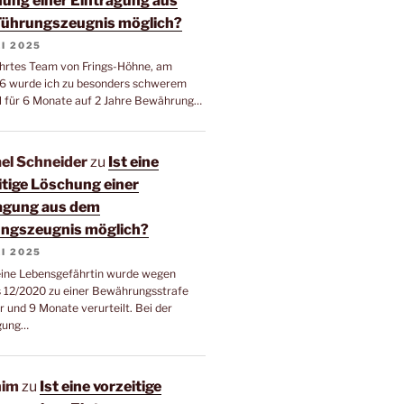
ung einer Eintragung aus
ührungszeugnis möglich?
LI 2025
hrtes Team von Frings-Höhne, am
16 wurde ich zu besonders schwerem
l für 6 Monate auf 2 Jahre Bewährung…
el Schneider
zu
Ist eine
itige Löschung einer
agung aus dem
ngszeugnis möglich?
LI 2025
eine Lebensgefährtin wurde wegen
 12/2020 zu einer Bewährungsstrafe
r und 9 Monate verurteilt. Bei der
gung…
him
zu
Ist eine vorzeitige