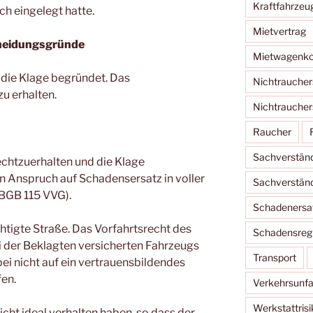
Kraftfahrzeu
ch eingelegt hatte.
Mietvertrag
heidungsgründe
Mietwagenko
d die Klage begründet. Das
Nichtraucher
zu erhalten.
Nichtraucher
Raucher
Sachverstän
echtzuerhalten und die Klage
n Anspruch auf Schadensersatz in voller
Sachverständ
 BGB 115 VVG).
Schadenersa
htigte Straße. Das Vorfahrtsrecht des
Schadensregu
ei der Beklagten versicherten Fahrzeugs
Transport
bei nicht auf ein vertrauensbildendes
fen.
Verkehrsunfal
Werkstattrisi
cht ideal verhalten haben, so dass der