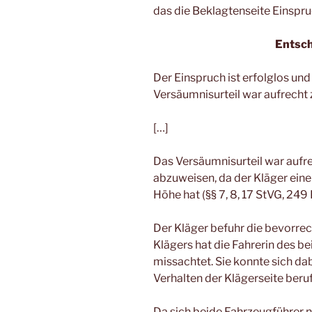
das die Beklagtenseite Einspru
Entsc
Der Einspruch ist erfolglos un
Versäumnisurteil war aufrecht 
[…]
Das Versäumnisurteil war aufr
abzuweisen, da der Kläger eine
Höhe hat (§§ 7, 8, 17 StVG, 249
Der Kläger befuhr die bevorrec
Klägers hat die Fahrerin des b
missachtet. Sie konnte sich da
Verhalten der Klägerseite beru
Da sich beide Fahrzeugführer ni