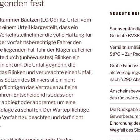
genden fest
NEUESTE BE
kammer Bautzen (LG Görlitz, Urteil vom
n einem Urteil klargestellt, dass ein
Sachverständi
Verkehrsteilnehmer die volle Haftung für
Gerichte BVSK
 der vorfahrtsberechtigte Fahrer den
Verhältnismäßi
e liegenden Fall fuhr der Kläger auf einer
StPO – Zur Rec
rte durch (unbewusstes) Blinken ein
nicht um. Die Unfallgegnerin, die
Grobe Fahrläss
das Blinken und verursachte einen Unfall.
als Versagungs
nach § 290 Abs.
as Setzen des Blinkers allein nicht
flichtigen das Vertrauen auf eine
Anscheinsbewei
ren. Entscheidend ist, dass der
des rückwärts
g abbiegt oder abbremst, um eine
Die Rückgabe d
lage zu schaffen. Der Wartepflichtige
Gewerberaummi
e Vorfahrt zu beachten und darf nicht
Einordnung de
.
Wegfall des S
 das Blinken nur ein Indiz für das