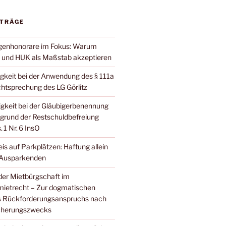
ITRÄGE
genhonorare im Fokus: Warum
 und HUK als Maßstab akzeptieren
gkeit bei der Anwendung des § 111a
htsprechung des LG Görlitz
igkeit bei der Gläubigerbenennung
grund der Restschuldbefreiung
 1 Nr. 6 InsO
s auf Parkplätzen: Haftung allein
 Ausparkenden
er Mietbürgschaft im
etrecht – Zur dogmatischen
s Rückforderungsanspruchs nach
icherungszwecks