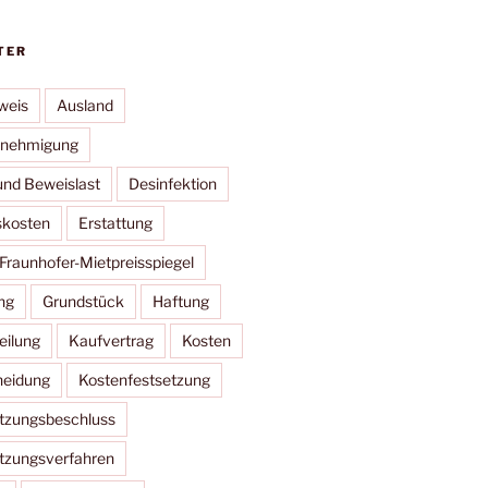
TER
weis
Ausland
nehmigung
und Beweislast
Desinfektion
skosten
Erstattung
Fraunhofer-Mietpreisspiegel
ng
Grundstück
Haftung
eilung
Kaufvertrag
Kosten
heidung
Kostenfestsetzung
tzungsbeschluss
tzungsverfahren